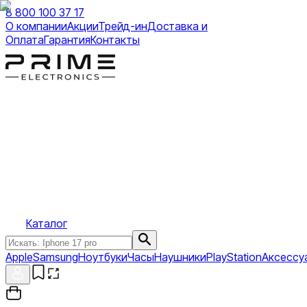
8 800 100 37 17
О компании
Акции
Трейд-ин
Доставка и
Оплата
Гарантия
Контакты
Каталог
Apple
Samsung
Ноутбуки
Часы
Наушники
PlayStation
Аксессу