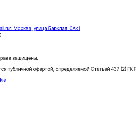
il.ru
г. Москва, улица Барклая, 6Ак1
0
 права защищены.
ся публичной офертой, определяемой Статьей 437 (2) ГК 
kie