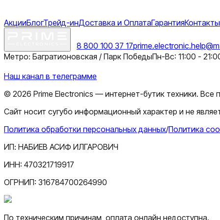
Акции
Блог
Трейд-ин
Доставка и Оплата
Гарантия
Контакты
8 800 100 37 17
prime.electronic.help@ma
Метро: Багратионовская / Парк Победы
Пн-Вс: 11:00 - 21:0
Наш канал в телеграмме
©
2026
Prime Electronics — интернет-бутик техники. Все
Сайт носит сугубо информационный характер и не являет
Политика обработки персональных данных
/
Политика coo
ИП:
НАБИЕВ АСИФ ИЛГАРОВИЧ
ИНН:
470321719917
ОГРНИП:
316784700264990
По техническим причинам, оплата онлайн недоступна.