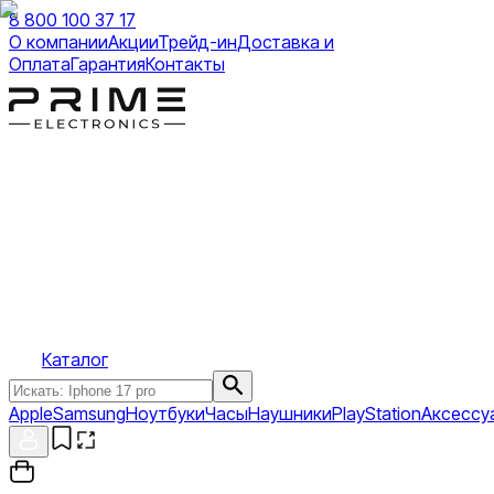
8 800 100 37 17
О компании
Акции
Трейд-ин
Доставка и
Оплата
Гарантия
Контакты
Каталог
Apple
Samsung
Ноутбуки
Часы
Наушники
PlayStation
Аксессу