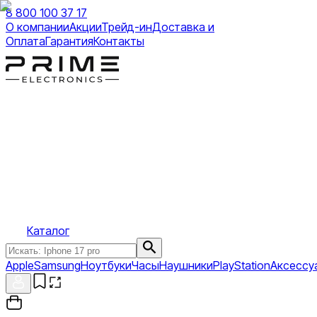
8 800 100 37 17
О компании
Акции
Трейд-ин
Доставка и
Оплата
Гарантия
Контакты
Каталог
Apple
Samsung
Ноутбуки
Часы
Наушники
PlayStation
Аксессу