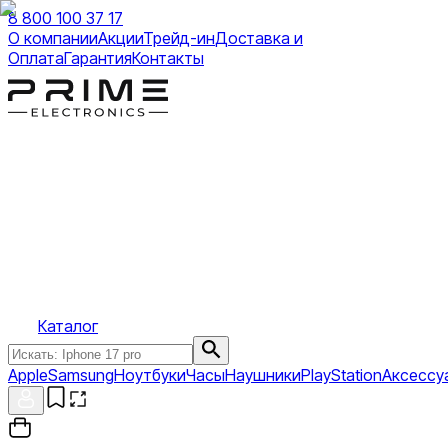
8 800 100 37 17
О компании
Акции
Трейд-ин
Доставка и
Оплата
Гарантия
Контакты
Каталог
Apple
Samsung
Ноутбуки
Часы
Наушники
PlayStation
Аксессу