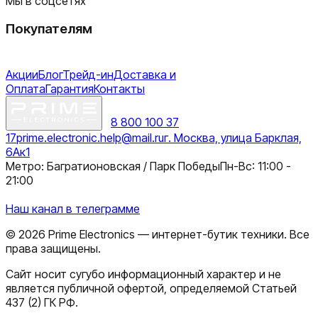
Мы в соцсетях
Покупателям
Акции
Блог
Трейд-ин
Доставка и
Оплата
Гарантия
Контакты
8 800 100 37
17
prime.electronic.help@mail.ru
г. Москва, улица Барклая,
6Ак1
Метро: Багратионовская / Парк Победы
Пн-Вс: 11:00 -
21:00
Наш канал в телеграмме
©
2026
Prime Electronics — интернет-бутик техники. Все
права защищены.
Сайт носит сугубо информационный характер и не
является публичной офертой, определяемой Статьей
437 (2) ГК РФ.