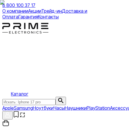
8 800 100 37 17
О компании
Акции
Трейд-ин
Доставка и
Оплата
Гарантия
Контакты
Каталог
Apple
Samsung
Ноутбуки
Часы
Наушники
PlayStation
Аксессу