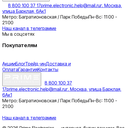
8 800 100 37 17
prime.electronic.help@mail.ru
г. Москва,
улица Барклая, 6Ак1
Метро: Багратионовская / Парк Победы
Пн-Вс: 11:00 -
21:00
Наш канал в телеграмме
Мы в соцсетях
Покупателям
Акции
Блог
Трейд-ин
Доставка и
Оплата
Гарантия
Контакты
8 800 100 37
17
prime.electronic.help@mail.ru
г. Москва, улица Барклая,
6Ак1
Метро: Багратионовская / Парк Победы
Пн-Вс: 11:00 -
21:00
Наш канал в телеграмме
©
2026
Prime Electronics — интернет-бутик техники. Все