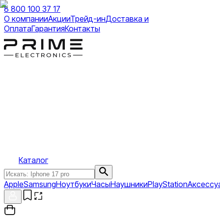
8 800 100 37 17
О компании
Акции
Трейд-ин
Доставка и
Оплата
Гарантия
Контакты
Каталог
Apple
Samsung
Ноутбуки
Часы
Наушники
PlayStation
Аксессу