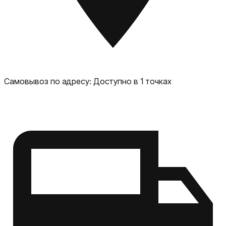
комфортного просмотра контента. Безопасность:
встроенные функции безопасности для защиты ваших
данных и конфиденциальности. Apple MacBook Air — это
идеальный выбор для тех, кто ищет надёжный и
производительный ноутбук для работы, учёбы или
развлечений.
Самовывоз по адресу:
Доступно в 1 точках