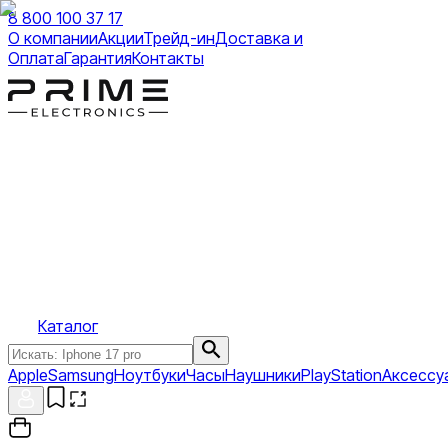
8 800 100 37 17
О компании
Акции
Трейд-ин
Доставка и
Оплата
Гарантия
Контакты
Каталог
Apple
Samsung
Ноутбуки
Часы
Наушники
PlayStation
Аксессу