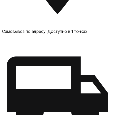
Pencil. Развлечения: смотрите фильмы, слушайте музыку
и играйте в игры на большом и ярком экране. Связь:
оставайтесь на связи с друзьями и семьёй с помощью
приложений для обмена сообщениями и видеозвонков.
Преимущества: Лёгкость и портативность: тонкий и
лёгкий корпус делает iPad Air идеальным спутником в
Самовывоз по адресу:
Доступно в 1 точках
поездках и повседневной жизни. Долговечность:
высокое качество сборки и надёжные компоненты
обеспечивают долгий срок службы устройства.
Обновления и поддержка: Apple регулярно выпускает
обновления программного обеспечения, чтобы
улучшить работу устройства и добавить новые функции.
iPad Air на процессоре M4 — это идеальный выбор для
тех, кто ищет универсальное и мощное устройство для
работы, творчества и развлечений.