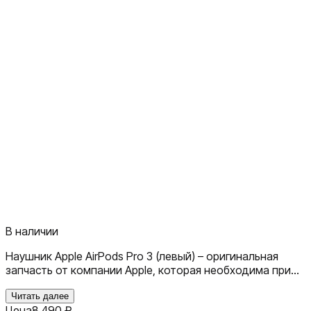
В наличии
Наушник Apple AirPods Pro 3 (левый) – оригинальная
запчасть от компании Apple, которая необходима при
утере одного из двух беспроводных наушников.При
потере одного из наушников, вам не нужно снова
Читать далее
Цена
8 490
₽