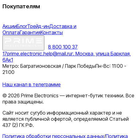
Покупателям
Акции
Блог
Трейд-ин
Доставка и
Оплата
Гарантия
Контакты
8 800 100 37
17
prime.electronic.help@mail.ru
г. Москва, улица Барклая,
6Ак1
Метро: Багратионовская / Парк Победы
Пн-Вс: 11:00 -
21:00
Наш канал в телеграмме
©
2026
Prime Electronics — интернет-бутик техники. Все
права защищены.
Сайт носит сугубо информационный характер и не
является публичной офертой, определяемой Статьей
437 (2) ГК РФ.
Политика обработки персональных данных
/
Политика