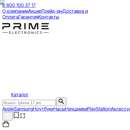
8 800 100 37 17
О компании
Акции
Трейд-ин
Доставка и
Оплата
Гарантия
Контакты
Каталог
Apple
Samsung
Ноутбуки
Часы
Наушники
PlayStation
Аксессу