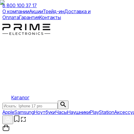
8 800 100 37 17
О компании
Акции
Трейд-ин
Доставка и
Оплата
Гарантия
Контакты
Каталог
Apple
Samsung
Ноутбуки
Часы
Наушники
PlayStation
Аксессу