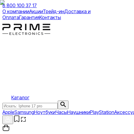
8 800 100 37 17
О компании
Акции
Трейд-ин
Доставка и
Оплата
Гарантия
Контакты
Каталог
Apple
Samsung
Ноутбуки
Часы
Наушники
PlayStation
Аксессу