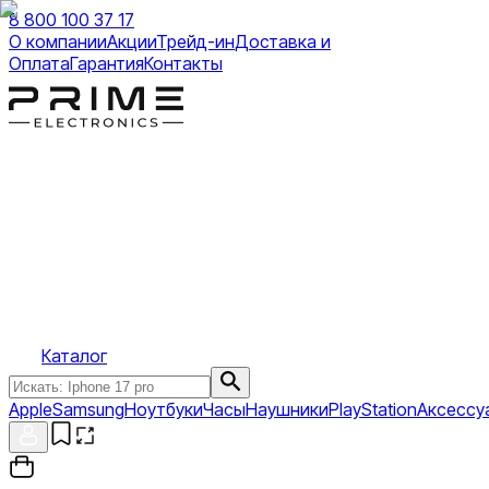
8 800 100 37 17
О компании
Акции
Трейд-ин
Доставка и
Оплата
Гарантия
Контакты
Каталог
Apple
Samsung
Ноутбуки
Часы
Наушники
PlayStation
Аксессу