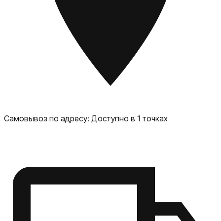
продуманной форме с завышенными бортами чехол
защищает не только корпус смартфона, но и блок с
камерами. ЗАЩИТА ОТ ПЫЛИ И ЦАРАПИН. Специальное
нанесение препятствует прилипанию пыли и
микрочастиц. Покрытие Anti-scratch защитит от
царапин. НЕ ПРЕПЯТСТВУЕТ БЕСПРОВОДНОЙ ЗАРЯДКЕВ
чехле Touch вы можете с легкостью пользоваться
беспроводной зарядкой. ЦВЕТОВАЯ ПАЛИТРА. Найдите
свой вариант чехла в коллекции из шести трендовых
цветов или меняйте их по настроению. АКСЕССУАРЫ
UBEAR – ЭТО НЕ ТОЛЬКО НЕПРЕВЗОЙДЕННАЯ ЗАЩИТА
ВАШЕГО УСТРОЙСТВА – ЭТО ОТРАЖЕНИЕ ВАШЕГО
Самовывоз по адресу:
Доступно в 1 точках
СТИЛЯ