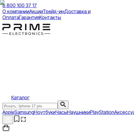
8 800 100 37 17
О компании
Акции
Трейд-ин
Доставка и
Оплата
Гарантия
Контакты
Каталог
Apple
Samsung
Ноутбуки
Часы
Наушники
PlayStation
Аксессу