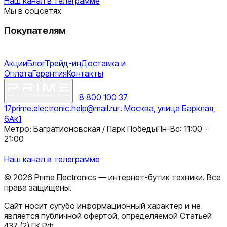
Наш канал в телеграмме
Мы в соцсетях
Покупателям
Акции
Блог
Трейд-ин
Доставка и
Оплата
Гарантия
Контакты
8 800 100 37
17
prime.electronic.help@mail.ru
г. Москва, улица Барклая,
6Ак1
Метро: Багратионовская / Парк Победы
Пн-Вс: 11:00 -
21:00
Наш канал в телеграмме
©
2026
Prime Electronics — интернет-бутик техники. Все
права защищены.
Сайт носит сугубо информационный характер и не
является публичной офертой, определяемой Статьей
437 (2) ГК РФ.