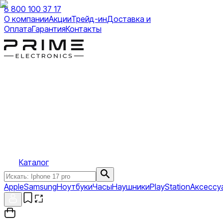
8 800 100 37 17
О компании
Акции
Трейд-ин
Доставка и
Оплата
Гарантия
Контакты
Каталог
Apple
Samsung
Ноутбуки
Часы
Наушники
PlayStation
Аксессу