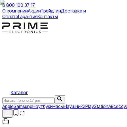
8 800 100 37 17
О компании
Акции
Трейд-ин
Доставка и
Оплата
Гарантия
Контакты
Каталог
Apple
Samsung
Ноутбуки
Часы
Наушники
PlayStation
Аксессу