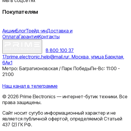
Мы в соцсетях
Покупателям
Акции
Блог
Трейд-ин
Доставка и
Оплата
Гарантия
Контакты
8 800 100 37
17
prime.electronic.help@mail.ru
г. Москва, улица Барклая,
6Ак1
Метро: Багратионовская / Парк Победы
Пн-Вс: 11:00 -
21:00
Наш канал в телеграмме
©
2026
Prime Electronics — интернет-бутик техники. Все
права защищены.
Сайт носит сугубо информационный характер и не
является публичной офертой, определяемой Статьей
437 (2) ГК РФ.