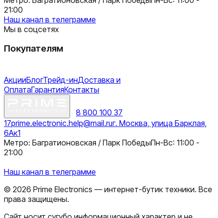
21:00
Наш канал в телеграмме
Мы в соцсетях
Покупателям
Акции
Блог
Трейд-ин
Доставка и
Оплата
Гарантия
Контакты
8 800 100 37
17
prime.electronic.help@mail.ru
г. Москва, улица Барклая,
6Ак1
Метро: Багратионовская / Парк Победы
Пн-Вс: 11:00 -
21:00
Наш канал в телеграмме
©
2026
Prime Electronics — интернет-бутик техники. Все
права защищены.
Сайт носит сугубо информационный характер и не