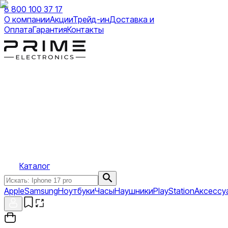
8 800 100 37 17
О компании
Акции
Трейд-ин
Доставка и
Оплата
Гарантия
Контакты
Каталог
Apple
Samsung
Ноутбуки
Часы
Наушники
PlayStation
Аксессу