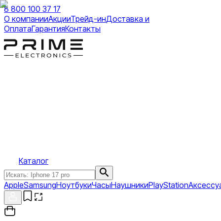
8 800 100 37 17
О компании
Акции
Трейд-ин
Доставка и
Оплата
Гарантия
Контакты
Каталог
Apple
Samsung
Ноутбуки
Часы
Наушники
PlayStation
Аксессу