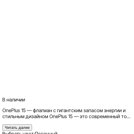
В наличии
OnePlus 15 — флагман с гигантским запасом энергии и
стильным дизайном OnePlus 15 — это современный топ-
смартфон, который объединяет производительность,
автономность и продуманный дизайн. Он создан, чтобы
Читать далее
Выбрать цвет:
Песочный