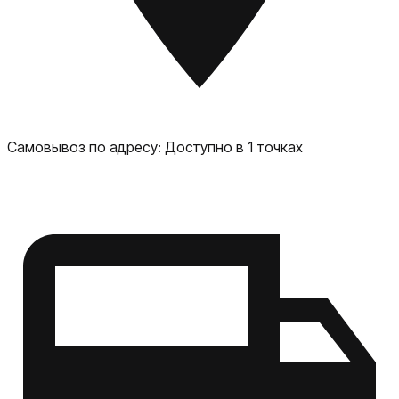
расцветки Доступные цвета корпуса: Infinite Black, Ultra
Violet, Sand Storm. Корпус защищён по стандартам IP68 /
IP69K — устойчив к пыли, воде, погружениям и даже
сильным водяным струям. Корпус и материалы
рассчитаны на долговечность: продуманный баланс
прочности и эстетики.
Самовывоз по адресу:
Доступно в 1 точках