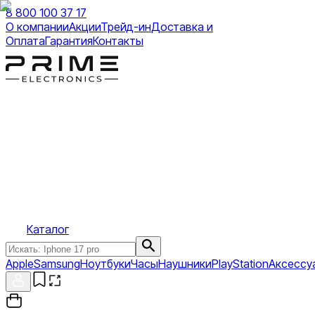
8 800 100 37 17
О компании
Акции
Трейд-ин
Доставка и
Оплата
Гарантия
Контакты
Каталог
Apple
Samsung
Ноутбуки
Часы
Наушники
PlayStation
Аксессу