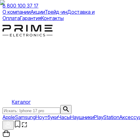
8 800 100 37 17
О компании
Акции
Трейд-ин
Доставка и
Оплата
Гарантия
Контакты
Каталог
Apple
Samsung
Ноутбуки
Часы
Наушники
PlayStation
Аксессу