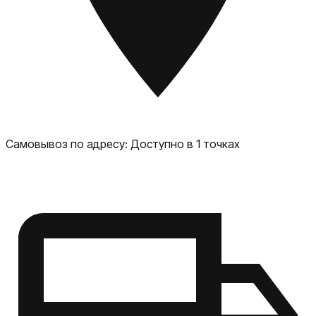
социальные сети — комфортный инструмент для
создания контента. Дизайн, защита и варианты
расцветки Доступные цвета корпуса: Infinite Black, Ultra
Violet, Sand Storm. Корпус защищён по стандартам IP68 /
IP69K — устойчив к пыли, воде, погружениям и даже
сильным водяным струям. Корпус и материалы
рассчитаны на долговечность: продуманный баланс
прочности и эстетики.
Самовывоз по адресу:
Доступно в 1 точках