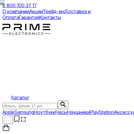
8 800 100 37 17
О компании
Акции
Трейд-ин
Доставка и
Оплата
Гарантия
Контакты
Каталог
Apple
Samsung
Ноутбуки
Часы
Наушники
PlayStation
Аксессу