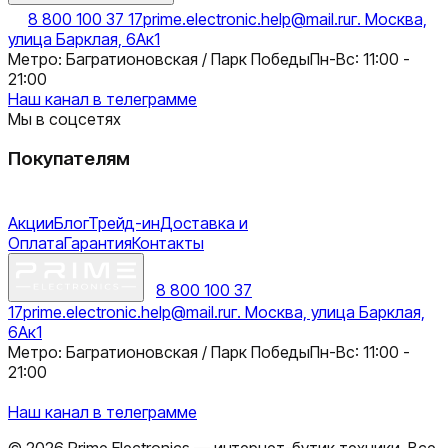
8 800 100 37 17
prime.electronic.help@mail.ru
г. Москва,
улица Барклая, 6Ак1
Метро: Багратионовская / Парк Победы
Пн-Вс: 11:00 -
21:00
Наш канал в телеграмме
Мы в соцсетях
Покупателям
Акции
Блог
Трейд-ин
Доставка и
Оплата
Гарантия
Контакты
8 800 100 37
17
prime.electronic.help@mail.ru
г. Москва, улица Барклая,
6Ак1
Метро: Багратионовская / Парк Победы
Пн-Вс: 11:00 -
21:00
Наш канал в телеграмме
©
2026
Prime Electronics — интернет-бутик техники. Все