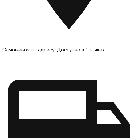
Thunderbolt 4, HDMI, слот для SDXC-карты, аудиоразъём
3,5 мм — всё, чтобы подключить профессиональные
мониторы и аксессуары. Универсальный инструмент
для творчества: монтаж видео, 3D-дизайн,
кодирование, запуск моделей ИИ — ноутбук
справляется с задачами, которые ранее требовали
«станции». Стиль и материалы Корпус доступен в двух
вариантах: «Space Black» и «Silver», выполнен из
Самовывоз по адресу:
Доступно в 1 точках
высококачественного алюминия. Дизайн лаконичен и
при этом премиум-уровня — ноутбук будет стильно
смотреться как на офисном столе, так и в дороге.