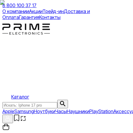
8 800 100 37 17
О компании
Акции
Трейд-ин
Доставка и
Оплата
Гарантия
Контакты
Каталог
Apple
Samsung
Ноутбуки
Часы
Наушники
PlayStation
Аксессу