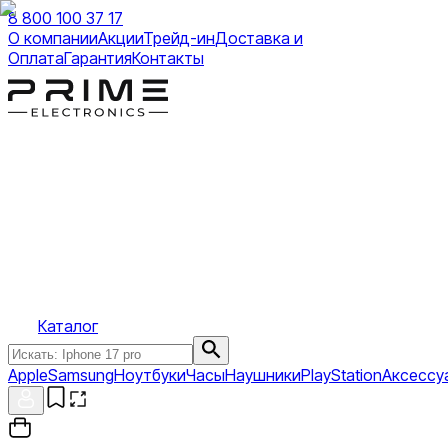
8 800 100 37 17
О компании
Акции
Трейд-ин
Доставка и
Оплата
Гарантия
Контакты
Каталог
Apple
Samsung
Ноутбуки
Часы
Наушники
PlayStation
Аксессу