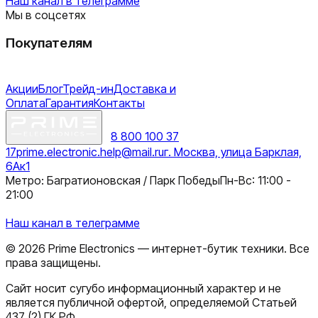
Наш канал в телеграмме
Мы в соцсетях
Покупателям
Акции
Блог
Трейд-ин
Доставка и
Оплата
Гарантия
Контакты
8 800 100 37
17
prime.electronic.help@mail.ru
г. Москва, улица Барклая,
6Ак1
Метро: Багратионовская / Парк Победы
Пн-Вс: 11:00 -
21:00
Наш канал в телеграмме
©
2026
Prime Electronics — интернет-бутик техники. Все
права защищены.
Сайт носит сугубо информационный характер и не
является публичной офертой, определяемой Статьей
437 (2) ГК РФ.