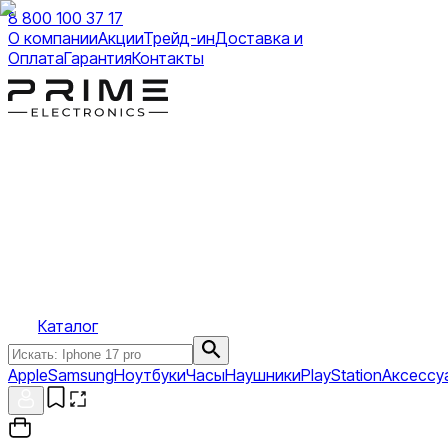
8 800 100 37 17
О компании
Акции
Трейд-ин
Доставка и
Оплата
Гарантия
Контакты
Каталог
Apple
Samsung
Ноутбуки
Часы
Наушники
PlayStation
Аксессу