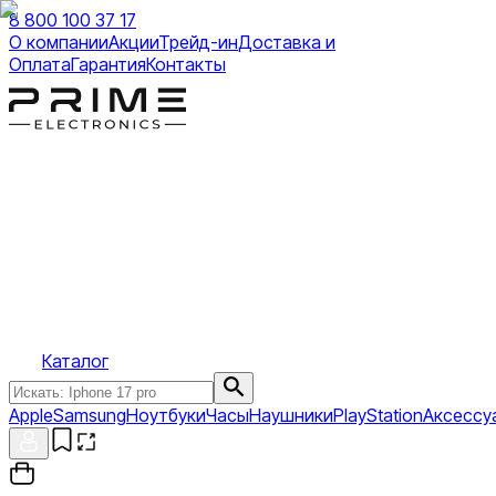
8 800 100 37 17
О компании
Акции
Трейд-ин
Доставка и
Оплата
Гарантия
Контакты
Каталог
Apple
Samsung
Ноутбуки
Часы
Наушники
PlayStation
Аксессу