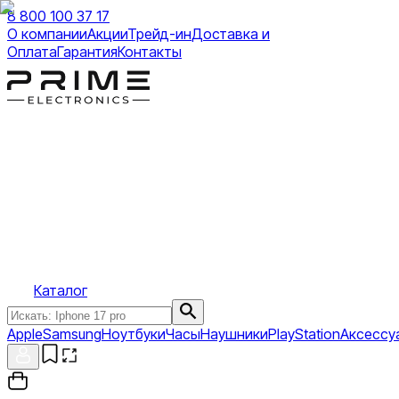
8 800 100 37 17
О компании
Акции
Трейд-ин
Доставка и
Оплата
Гарантия
Контакты
Каталог
Apple
Samsung
Ноутбуки
Часы
Наушники
PlayStation
Аксессу