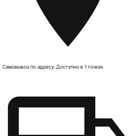
защищает от мелких повреждений и истирания. Чехол
полностью совместим с функцией Camera Control:
специально разработанный проводящий слой передаёт
движения пальцев с поверхности чехла в систему
Camera Control. Beats iPhone 17 Pro Max Rugged Case
поддерживает MagSafe — встроенные магниты
идеально выравниваются для лёгкого крепления и
эффективной беспроводной зарядки.
Самовывоз по адресу:
Доступно в 1 точках