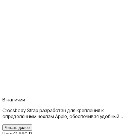
В наличии
Crossbody Strap разработан для крепления к
определённым чехлам Apple, обеспечивая удобный
способ носить iPhone без помощи рук. Ремень изящно
изготовлен из 100% переработанных ПЭТ-нитей:
Читать далее
Цена
11 990
₽