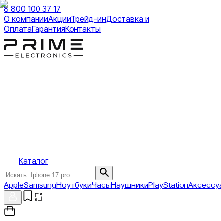
8 800 100 37 17
О компании
Акции
Трейд-ин
Доставка и
Оплата
Гарантия
Контакты
Каталог
Apple
Samsung
Ноутбуки
Часы
Наушники
PlayStation
Аксессу