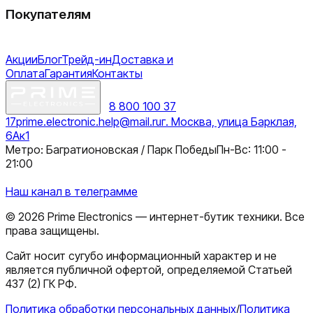
Покупателям
Акции
Блог
Трейд-ин
Доставка и
Оплата
Гарантия
Контакты
8 800 100 37
17
prime.electronic.help@mail.ru
г. Москва, улица Барклая,
6Ак1
Метро: Багратионовская / Парк Победы
Пн-Вс: 11:00 -
21:00
Наш канал в телеграмме
©
2026
Prime Electronics — интернет-бутик техники. Все
права защищены.
Сайт носит сугубо информационный характер и не
является публичной офертой, определяемой Статьей
437 (2) ГК РФ.
Политика обработки персональных данных
/
Политика