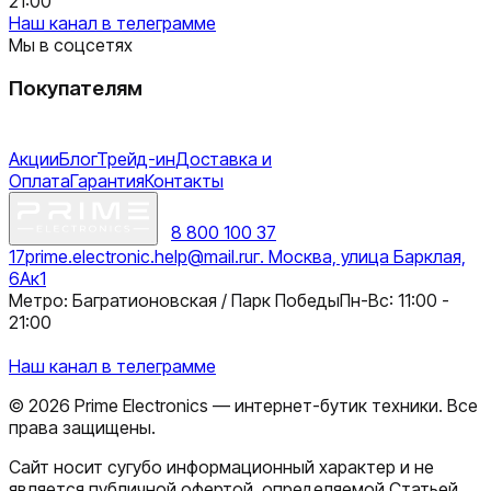
21:00
Наш канал в телеграмме
Мы в соцсетях
Покупателям
Акции
Блог
Трейд-ин
Доставка и
Оплата
Гарантия
Контакты
8 800 100 37
17
prime.electronic.help@mail.ru
г. Москва, улица Барклая,
6Ак1
Метро: Багратионовская / Парк Победы
Пн-Вс: 11:00 -
21:00
Наш канал в телеграмме
©
2026
Prime Electronics — интернет-бутик техники. Все
права защищены.
Сайт носит сугубо информационный характер и не
является публичной офертой, определяемой Статьей