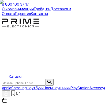
8 800 100 37 17
О компании
Акции
Трейд-ин
Доставка и
Оплата
Гарантия
Контакты
Каталог
Apple
Samsung
Ноутбуки
Часы
Наушники
PlayStation
Аксессу