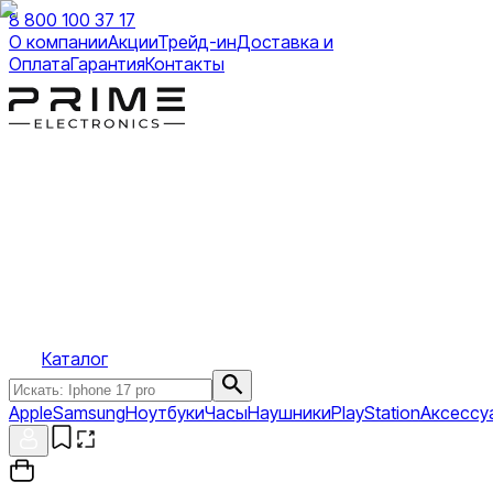
8 800 100 37 17
О компании
Акции
Трейд-ин
Доставка и
Оплата
Гарантия
Контакты
Каталог
Apple
Samsung
Ноутбуки
Часы
Наушники
PlayStation
Аксессу