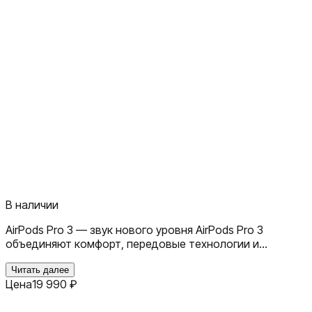
В наличии
AirPods Pro 3 — звук нового уровня AirPods Pro 3
объединяют комфорт, передовые технологии и
профессиональное качество звука. С активным
шумоподавлением (ANC) они погружают в музыку,
Читать далее
Цена
19 990
₽
блокируя внешние шумы, а режим Transparency
позволяет слышать окружающий мир, когда это нужно.