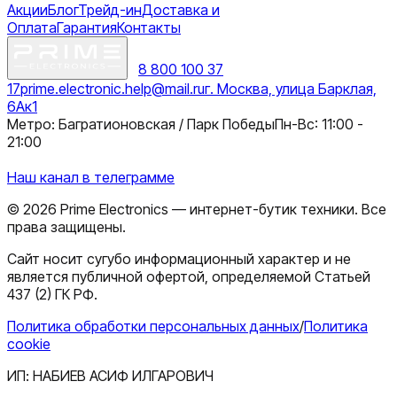
Акции
Блог
Трейд-ин
Доставка и
Оплата
Гарантия
Контакты
8 800 100 37
17
prime.electronic.help@mail.ru
г. Москва, улица Барклая,
6Ак1
Метро: Багратионовская / Парк Победы
Пн-Вс: 11:00 -
21:00
Наш канал в телеграмме
©
2026
Prime Electronics — интернет-бутик техники. Все
права защищены.
Сайт носит сугубо информационный характер и не
является публичной офертой, определяемой Статьей
437 (2) ГК РФ.
Политика обработки персональных данных
/
Политика
cookie
ИП:
НАБИЕВ АСИФ ИЛГАРОВИЧ