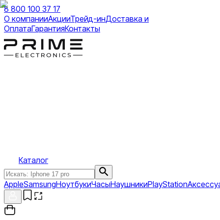
8 800 100 37 17
О компании
Акции
Трейд-ин
Доставка и
Оплата
Гарантия
Контакты
Каталог
Apple
Samsung
Ноутбуки
Часы
Наушники
PlayStation
Аксессу