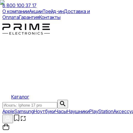
8 800 100 37 17
О компании
Акции
Трейд-ин
Доставка и
Оплата
Гарантия
Контакты
Каталог
Apple
Samsung
Ноутбуки
Часы
Наушники
PlayStation
Аксессу