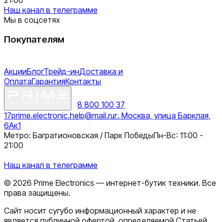
Наш канал в телеграмме
Мы в соцсетях
Покупателям
Акции
Блог
Трейд-ин
Доставка и
Оплата
Гарантия
Контакты
8 800 100 37
17
prime.electronic.help@mail.ru
г. Москва, улица Барклая,
6Ак1
Метро: Багратионовская / Парк Победы
Пн-Вс: 11:00 -
21:00
Наш канал в телеграмме
©
2026
Prime Electronics — интернет-бутик техники. Все
права защищены.
Сайт носит сугубо информационный характер и не
является публичной офертой, определяемой Статьей