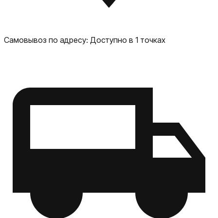
на любой вкус Новости: актуальные новости и погода
Дополнительные функции Встроенный хаб Zigbee:
прямое управление умными устройствами Сенсорное
управление: интуитивно понятный интерфейс LED-
Самовывоз по адресу:
Доступно в 1 точках
дисплей: отображение времени, погоды и эмоций
Алисы Поддержка Bluetooth 5.2: стабильное соединение
с устройствами Wi-Fi 5: быстрое подключение к
интернету Безопасность и конфиденциальность
Защита данных: шифрование всех коммуникаций
Локальная обработка: часть команд обрабатывается на
устройстве Гибкие настройки приватности: полный
контроль над личными данными Яндекс Станция Мини 3
Про — это не просто колонка, а настоящий центр
умного дома, который станет вашим надёжным
помощником в повседневных задачах. Познакомьтесь с
будущим уже сегодня!