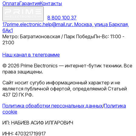
Оплата
Гарантия
Контакты
8 800 100 37
17
prime.electronic.help@mail.ru
г. Москва, улица Барклая,
6Ак1
Метро: Багратионовская / Парк Победы
Пн-Вс: 11:00 -
21:00
Наш канал в телеграмме
©
2026
Prime Electronics — интернет-бутик техники. Все
права защищены.
Сайт носит сугубо информационный характер и не
является публичной офертой, определяемой Статьей
437 (2) ГК РФ.
Политика обработки персональных данных
/
Политика
cookie
ИП:
НАБИЕВ АСИФ ИЛГАРОВИЧ
ИНН:
470321719917