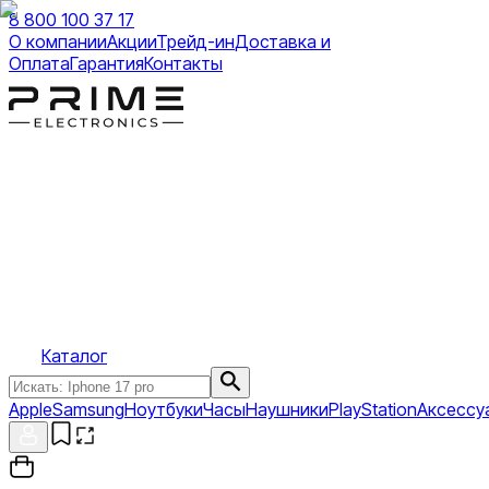
8 800 100 37 17
О компании
Акции
Трейд-ин
Доставка и
Оплата
Гарантия
Контакты
Каталог
Apple
Samsung
Ноутбуки
Часы
Наушники
PlayStation
Аксессу