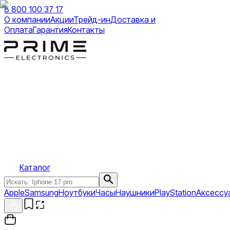
8 800 100 37 17
О компании
Акции
Трейд-ин
Доставка и
Оплата
Гарантия
Контакты
Каталог
Apple
Samsung
Ноутбуки
Часы
Наушники
PlayStation
Аксессу