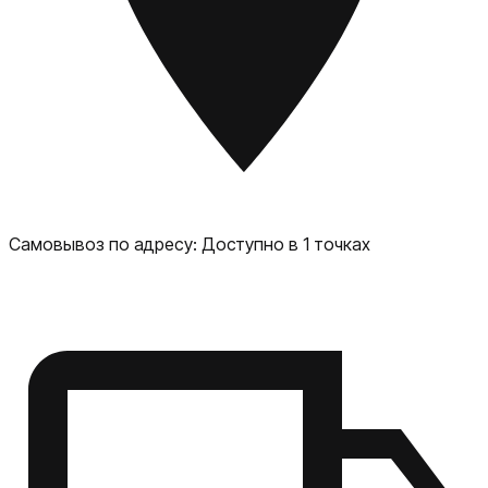
Автономность и защита Аккумулятор повышенной
емкости Быстрая зарядка для максимальной
мобильности Защита от воды и пыли по стандарту IPX8
Сканер отпечатков в экране Премиальные особенности
Гарнитурный динамик Hi-Res Audio NFC для
бесконтактных платежей Bluetooth 5.3 для подключения
аксессуаров Honor Magic V3 — это не просто смартфон,
это ваш персональный помощник, который сочетает в
себе инновации, стиль и непревзойденную
производительность. Откройте новую эру мобильных
технологий уже сегодня!
Самовывоз по адресу:
Доступно в 1 точках