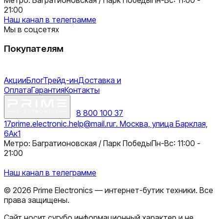
21:00
Наш канал в телеграмме
Мы в соцсетях
Покупателям
Акции
Блог
Трейд-ин
Доставка и
Оплата
Гарантия
Контакты
8 800 100 37
17
prime.electronic.help@mail.ru
г. Москва, улица Барклая,
6Ак1
Метро: Багратионовская / Парк Победы
Пн-Вс: 11:00 -
21:00
Наш канал в телеграмме
©
2026
Prime Electronics — интернет-бутик техники. Все
права защищены.
Сайт носит сугубо информационный характер и не