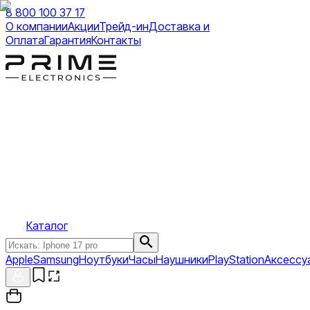
8 800 100 37 17
О компании
Акции
Трейд-ин
Доставка и
Оплата
Гарантия
Контакты
Каталог
Apple
Samsung
Ноутбуки
Часы
Наушники
PlayStation
Аксессу