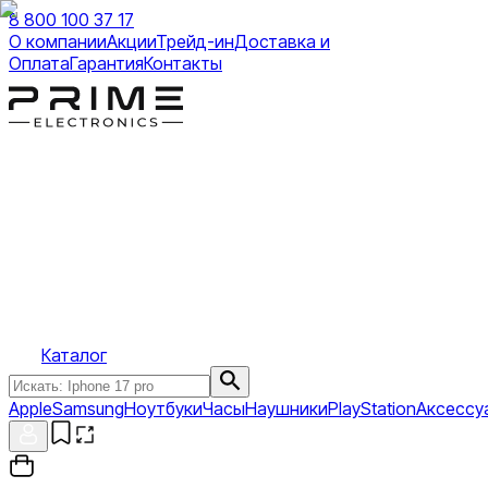
8 800 100 37 17
О компании
Акции
Трейд-ин
Доставка и
Оплата
Гарантия
Контакты
Каталог
Apple
Samsung
Ноутбуки
Часы
Наушники
PlayStation
Аксессу