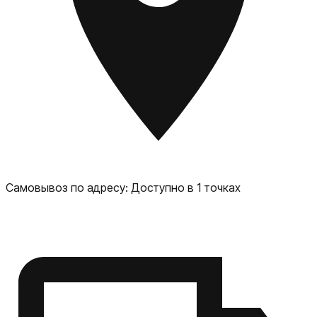
Android. Samsung Galaxy S25 Ultra — это мощный
смартфон, который подойдёт как для повседневного
использования, так и для профессиональных задач.
Самовывоз по адресу:
Доступно в 1 точках