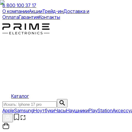
8 800 100 37 17
О компании
Акции
Трейд-ин
Доставка и
Оплата
Гарантия
Контакты
Каталог
Apple
Samsung
Ноутбуки
Часы
Наушники
PlayStation
Аксессу