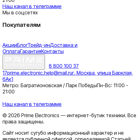
Наш канал в телеграмме
Мы в соцсетях
Покупателям
Акции
Блог
Трейд-ин
Доставка и
Оплата
Гарантия
Контакты
8 800 100 37
17
prime.electronic.help@mail.ru
г. Москва, улица Барклая,
6Ак1
Метро: Багратионовская / Парк Победы
Пн-Вс: 11:00 -
21:00
Наш канал в телеграмме
©
2026
Prime Electronics — интернет-бутик техники. Все
права защищены.
Сайт носит сугубо информационный характер и не
является публичной офертой, определяемой Статьей