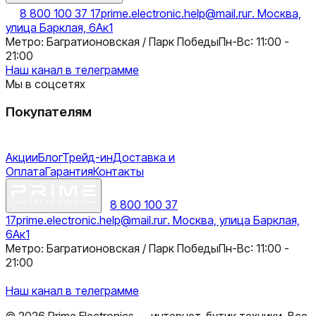
8 800 100 37 17
prime.electronic.help@mail.ru
г. Москва,
улица Барклая, 6Ак1
Метро: Багратионовская / Парк Победы
Пн-Вс: 11:00 -
21:00
Наш канал в телеграмме
Мы в соцсетях
Покупателям
Акции
Блог
Трейд-ин
Доставка и
Оплата
Гарантия
Контакты
8 800 100 37
17
prime.electronic.help@mail.ru
г. Москва, улица Барклая,
6Ак1
Метро: Багратионовская / Парк Победы
Пн-Вс: 11:00 -
21:00
Наш канал в телеграмме
©
2026
Prime Electronics — интернет-бутик техники. Все