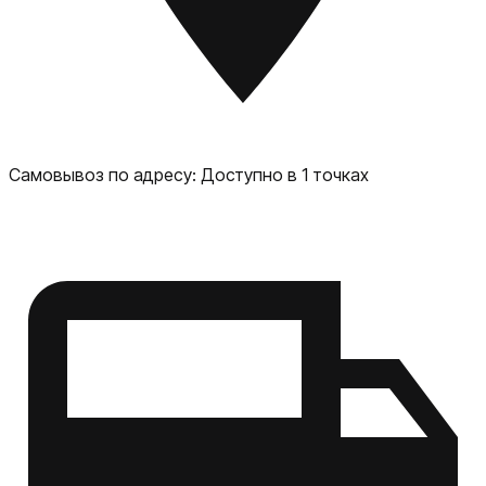
комфортного просмотра контента. Безопасность:
встроенные функции безопасности для защиты ваших
данных и конфиденциальности. Apple MacBook Air — это
идеальный выбор для тех, кто ищет надёжный и
производительный ноутбук для работы, учёбы или
развлечений.
Самовывоз по адресу:
Доступно в 1 точках