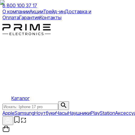
8 800 100 37 17
О компании
Акции
Трейд-ин
Доставка и
Оплата
Гарантия
Контакты
Каталог
Apple
Samsung
Ноутбуки
Часы
Наушники
PlayStation
Аксессу