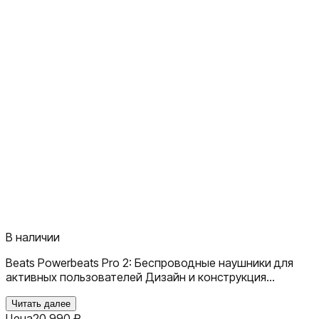
В наличии
Beats Powerbeats Pro 2: Беспроводные наушники для
активных пользователей Дизайн и конструкция
Эргономичная форма наушников обеспечивает
надежную фиксацию в ухе даже во время интенсивных
Читать далее
Цена
20 990
₽