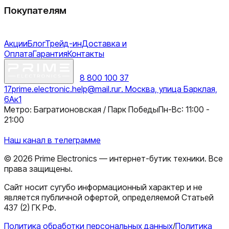
Покупателям
Акции
Блог
Трейд-ин
Доставка и
Оплата
Гарантия
Контакты
8 800 100 37
17
prime.electronic.help@mail.ru
г. Москва, улица Барклая,
6Ак1
Метро: Багратионовская / Парк Победы
Пн-Вс: 11:00 -
21:00
Наш канал в телеграмме
©
2026
Prime Electronics — интернет-бутик техники. Все
права защищены.
Сайт носит сугубо информационный характер и не
является публичной офертой, определяемой Статьей
437 (2) ГК РФ.
Политика обработки персональных данных
/
Политика