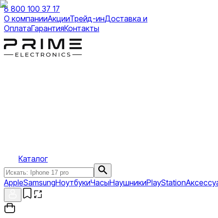
8 800 100 37 17
О компании
Акции
Трейд-ин
Доставка и
Оплата
Гарантия
Контакты
Каталог
Apple
Samsung
Ноутбуки
Часы
Наушники
PlayStation
Аксессу