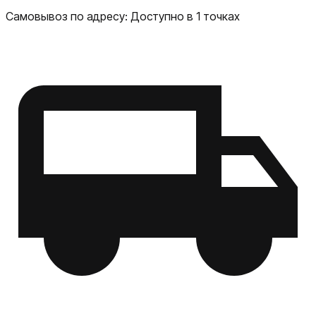
одновременно Настраиваемые жесты через фирменное
Самовывоз по адресу:
Доступно в 1 точках
приложение Beats Beats Powerbeats Pro 2 - это
идеальное решение для тех, кто ищет надежные
беспроводные наушники для активного образа жизни с
превосходным качеством звука и длительным
временем работы.