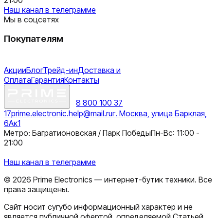
Наш канал в телеграмме
Мы в соцсетях
Покупателям
Акции
Блог
Трейд-ин
Доставка и
Оплата
Гарантия
Контакты
8 800 100 37
17
prime.electronic.help@mail.ru
г. Москва, улица Барклая,
6Ак1
Метро: Багратионовская / Парк Победы
Пн-Вс: 11:00 -
21:00
Наш канал в телеграмме
©
2026
Prime Electronics — интернет-бутик техники. Все
права защищены.
Сайт носит сугубо информационный характер и не
является публичной офертой, определяемой Статьей