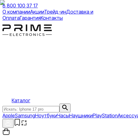
8 800 100 37 17
О компании
Акции
Трейд-ин
Доставка и
Оплата
Гарантия
Контакты
Каталог
Apple
Samsung
Ноутбуки
Часы
Наушники
PlayStation
Аксессу