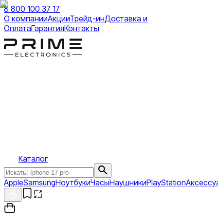
8 800 100 37 17
О компании
Акции
Трейд-ин
Доставка и
Оплата
Гарантия
Контакты
Каталог
Apple
Samsung
Ноутбуки
Часы
Наушники
PlayStation
Аксессу