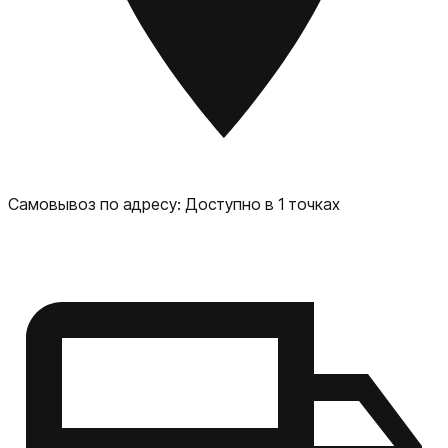
пыли по стандарту IP67 Функция распознавания лица и
сканер отпечатка пальца для надёжной защиты личных
данных. Samsung Galaxy A36 — отличный выбор для тех,
кто ищет надёжный и функциональный смартфон с
современным дизайном и широким набором
возможностей.
Самовывоз по адресу:
Доступно в 1 точках