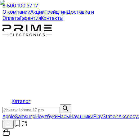
8 800 100 37 17
О компании
Акции
Трейд-ин
Доставка и
Оплата
Гарантия
Контакты
Каталог
Apple
Samsung
Ноутбуки
Часы
Наушники
PlayStation
Аксессу