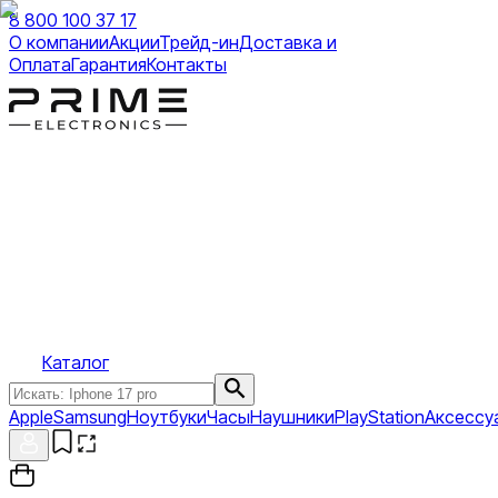
8 800 100 37 17
О компании
Акции
Трейд-ин
Доставка и
Оплата
Гарантия
Контакты
Каталог
Apple
Samsung
Ноутбуки
Часы
Наушники
PlayStation
Аксессу