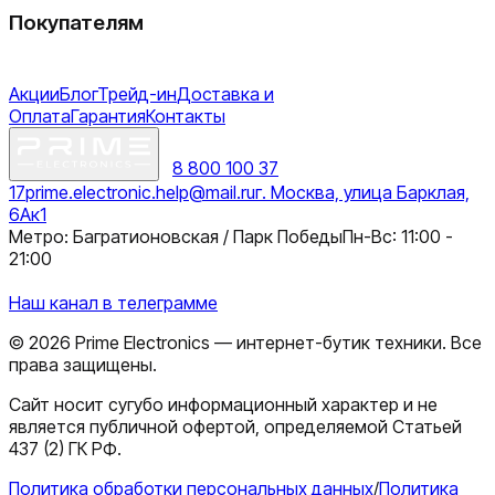
Покупателям
Акции
Блог
Трейд-ин
Доставка и
Оплата
Гарантия
Контакты
8 800 100 37
17
prime.electronic.help@mail.ru
г. Москва, улица Барклая,
6Ак1
Метро: Багратионовская / Парк Победы
Пн-Вс: 11:00 -
21:00
Наш канал в телеграмме
©
2026
Prime Electronics — интернет-бутик техники. Все
права защищены.
Сайт носит сугубо информационный характер и не
является публичной офертой, определяемой Статьей
437 (2) ГК РФ.
Политика обработки персональных данных
/
Политика