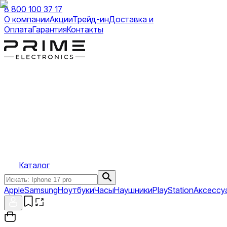
8 800 100 37 17
О компании
Акции
Трейд-ин
Доставка и
Оплата
Гарантия
Контакты
Каталог
Apple
Samsung
Ноутбуки
Часы
Наушники
PlayStation
Аксессу