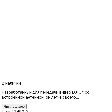
В наличии
Разработанный для передачи видео DJI O4 со
встроенной антенной, он легче своего
предшественника и имеет более длительное время
работы. Стики управления выдвинуты на 2 мм, что
Читать далее
Цена
22 490
₽