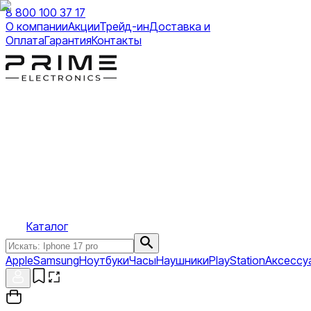
8 800 100 37 17
О компании
Акции
Трейд-ин
Доставка и
Оплата
Гарантия
Контакты
Каталог
Apple
Samsung
Ноутбуки
Часы
Наушники
PlayStation
Аксессу