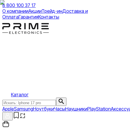
8 800 100 37 17
О компании
Акции
Трейд-ин
Доставка и
Оплата
Гарантия
Контакты
Каталог
Apple
Samsung
Ноутбуки
Часы
Наушники
PlayStation
Аксессу