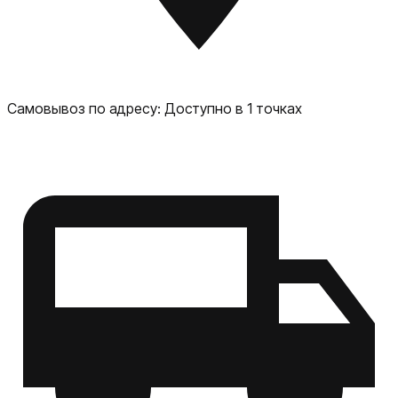
рисования. Возможность подключения клавиатуры для
удобства работы с документами и таблицами. Доступ к
магазину приложений для установки различных
программ и игр. В целом, Samsung Galaxy Tab S10 Plus
представляет собой мощный и универсальный
планшет, который может использоваться как для
Самовывоз по адресу:
Доступно в 1 точках
работы и учёбы, так и для развлечений и творчества.