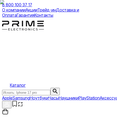
8 800 100 37 17
О компании
Акции
Трейд-ин
Доставка и
Оплата
Гарантия
Контакты
Каталог
Apple
Samsung
Ноутбуки
Часы
Наушники
PlayStation
Аксессу