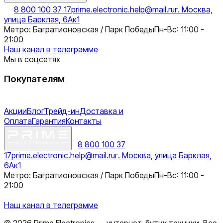
8 800 100 37 17
prime.electronic.help@mail.ru
г. Москва,
улица Барклая, 6Ак1
Метро: Багратионовская / Парк Победы
Пн-Вс: 11:00 -
21:00
Наш канал в телеграмме
Мы в соцсетях
Покупателям
Акции
Блог
Трейд-ин
Доставка и
Оплата
Гарантия
Контакты
8 800 100 37
17
prime.electronic.help@mail.ru
г. Москва, улица Барклая,
6Ак1
Метро: Багратионовская / Парк Победы
Пн-Вс: 11:00 -
21:00
Наш канал в телеграмме
©
2026
Prime Electronics — интернет-бутик техники. Все