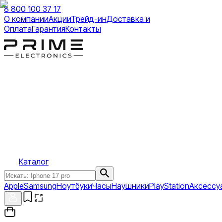
8 800 100 37 17
О компании
Акции
Трейд-ин
Доставка и
Оплата
Гарантия
Контакты
Каталог
Apple
Samsung
Ноутбуки
Часы
Наушники
PlayStation
Аксессу