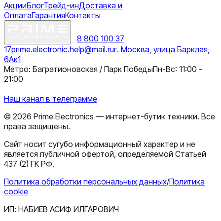
Акции
Блог
Трейд-ин
Доставка и
Оплата
Гарантия
Контакты
8 800 100 37
17
prime.electronic.help@mail.ru
г. Москва, улица Барклая,
6Ак1
Метро: Багратионовская / Парк Победы
Пн-Вс: 11:00 -
21:00
Наш канал в телеграмме
©
2026
Prime Electronics — интернет-бутик техники. Все
права защищены.
Сайт носит сугубо информационный характер и не
является публичной офертой, определяемой Статьей
437 (2) ГК РФ.
Политика обработки персональных данных
/
Политика
cookie
ИП:
НАБИЕВ АСИФ ИЛГАРОВИЧ