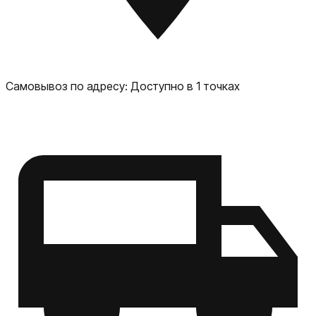
функциональный планшет с большим экраном и
стильным дизайном. Он подойдёт как для
повседневных задач, так и для более сложных
проектов.
Самовывоз по адресу:
Доступно в 1 точках