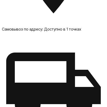
функциональный планшет с большим экраном и
стильным дизайном. Он подойдёт как для
повседневных задач, так и для более сложных
проектов.
Самовывоз по адресу:
Доступно в 1 точках