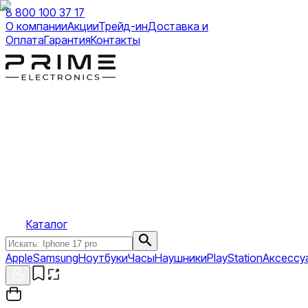
8 800 100 37 17
О компании
Акции
Трейд-ин
Доставка и
Оплата
Гарантия
Контакты
Каталог
Apple
Samsung
Ноутбуки
Часы
Наушники
PlayStation
Аксессу