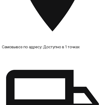
кислорода в крови, отслеживать сон и предоставлять
информацию о сердечном ритме. Коммуникация и
развлечения: часы позволяют получать уведомления о
звонках, сообщениях и других событиях, а также имеют
доступ к приложениям, музыке и другим функциям
смартфона. Защита и безопасность: Apple Watch Series
10 оснащены защитой от воды и пыли, а также
функциями безопасности, такими как обнаружение
падения и экстренный вызов.
Самовывоз по адресу:
Доступно в 1 точках