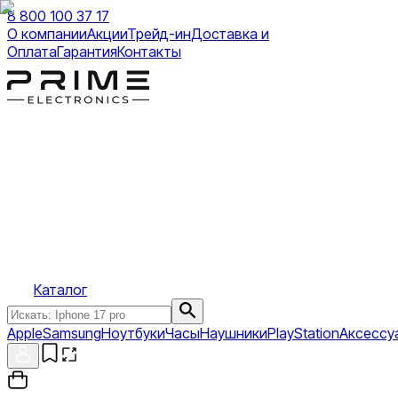
8 800 100 37 17
О компании
Акции
Трейд-ин
Доставка и
Оплата
Гарантия
Контакты
Каталог
Apple
Samsung
Ноутбуки
Часы
Наушники
PlayStation
Аксессу